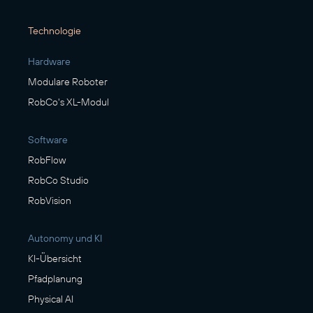
Technologie
Hardware
Modulare Roboter
RobCo's XL-Modul
Software
RobFlow
RobCo Studio
RobVision
Autonomy und KI
KI-Übersicht
Pfadplanung
Physical AI