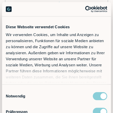
IoT-Konnektivität und Cloud-Funktionalitäten
Diese Webseite verwendet Cookies
Wir verwenden Cookies, um Inhalte und Anzeigen zu
Vollständige Integration von IoT-Schnittstellen (REST APIs,
Websockets)
personalisieren, Funktionen für soziale Medien anbieten
zu können und die Zugriffe auf unsere Website zu
Cloudbasierte Analysen und Remote-Support für maximale
analysieren. Außerdem geben wir Informationen zu Ihrer
Flexibilität und Effizienz
Verwendung unserer Website an unsere Partner für
soziale Medien, Werbung und Analysen weiter. Unsere
Automatische Erkennung von Konfigurationen für Roboter-
Positionen, Gelenkwinkel und Endeffektoren
Partner führen diese Informationen möglicherweise mit
weiteren Daten zusammen, die Sie ihnen bereitgestellt
haben oder die sie im Rahmen Ihrer Nutzung der Dienste
gesammelt haben.
Einwilligungsauswahl
Notwendig
Präferenzen