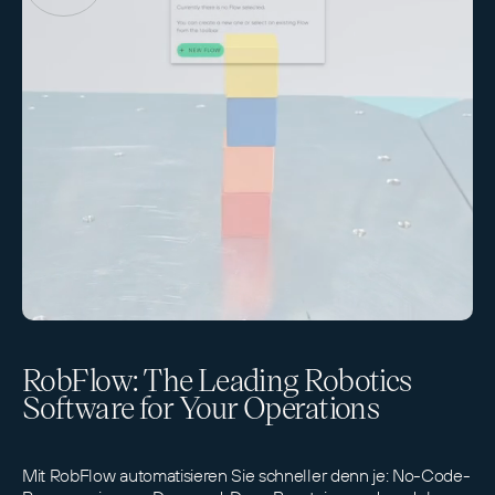
RobFlow: The Leading Robotics
Software for Your Operations
Mit RobFlow automatisieren Sie schneller denn je: No-Code-