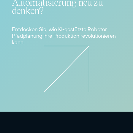
Automatisierung neu zu
denken?
Entdecken Sie, wie KI-gestützte Roboter
Pfadplanung Ihre Produktion revolutionieren
kann.