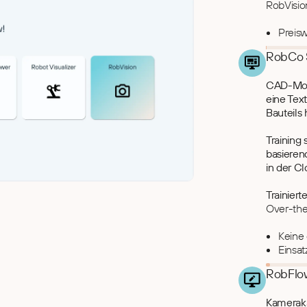
RobVisio
Preisw
RobCo S
CAD-Mode
eine Text
Bauteils
Training
basierend
in der Cl
Trainiert
Over-the
Keine
Einsat
RobFlow
Kameraka