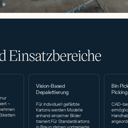
 Einsatzbereiche
Vision-Based
Bin Pic
Depalettierung
Picking
 nur
iert –
Für individuell gefärbte
CAD-basi
ufnehmen
Kartons werden Modelle
ermöglich
Etiketten
anhand einzelner Bilder
Handhabu
trainiert.Für Standardkartons
angeord
in Braun stehen vortrainierte