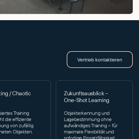
Vertrieb kontaktieren
king / Chaotic
Zukunftsausblick –
One-Shot Learning
ertes Training
Objekterkennung und
t die effiziente
Lagebestimmung ohne
ng von zufällig
aufwändiges Training – für
neten Objekten.
maximale Flexibilität und
sofortige Einsatzfähigkeit.