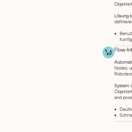
Objekte
Lösung k
definiere
Benutz
Konfi
Flow-In
Automati
Nodes, u
Roboterab
System 
Objekter
and pose 
Deutl
Schne