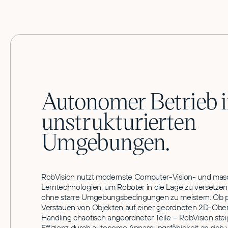
Autonomer Betrieb 
unstrukturierten
Umgebungen.
RobVision nutzt modernste Computer-Vision- und masc
Lerntechnologien, um Roboter in die Lage zu versetze
ohne starre Umgebungsbedingungen zu meistern. Ob 
Verstauen von Objekten auf einer geordneten 2D-Ober
Handling chaotisch angeordneter Teile – RobVision steig
Effizienz durch autonome Anpassungsfähigkeit an sich