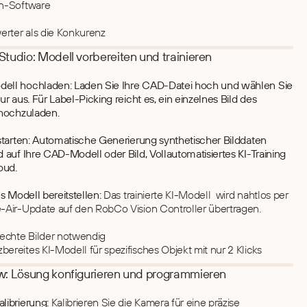
n-Software
erter als die Konkurenz
tudio: Modell vorbereiten und trainieren
ll hochladen: Laden Sie Ihre CAD-Datei hoch und wählen Sie
ur aus. Für Label-Picking reicht es, ein einzelnes Bild des
 hochzuladen.
 starten: Automatische Generierung synthetischer Bilddaten
 auf Ihre CAD-Modell oder Bild, Vollautomatisiertes KI-Training
oud.
es Modell bereitstellen:
Das trainierte KI-Modell wird nahtlos per
-Air-Update auf den RobCo Vision Controller übertragen.
 echte Bilder notwendig
zbereites KI-Modell für spezifisches Objekt mit nur 2 Klicks
: Lösung konfigurieren und programmieren
librierung:
Kalibrieren Sie die Kamera für eine präzise