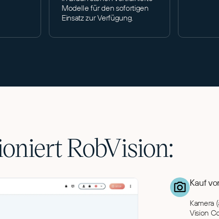
Modelle für den sofortigen
Einsatz zur Verfügung.
ioniert RobVision:
Kauf vo
Kamera (
Vision Co