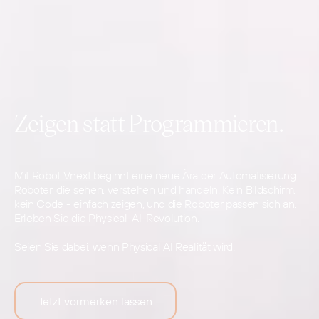
Zeigen statt Programmieren.
Mit Robot Vnext beginnt eine neue Ära der Automatisierung:
Roboter, die sehen, verstehen und handeln. Kein Bildschirm,
kein Code - einfach zeigen, und die Roboter passen sich an.
Erleben Sie die Physical-AI-Revolution.
Seien Sie dabei, wenn Physical AI Realität wird.
Jetzt vormerken lassen