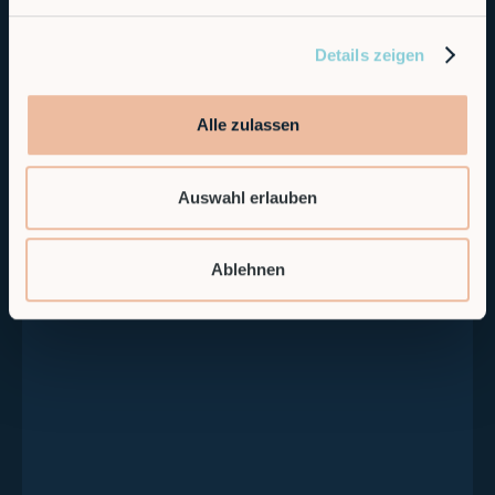
Details zeigen
RobCo Feature: Safe
Alle zulassen
Cartesian Speed Limits
Auswahl erlauben
Ablehnen