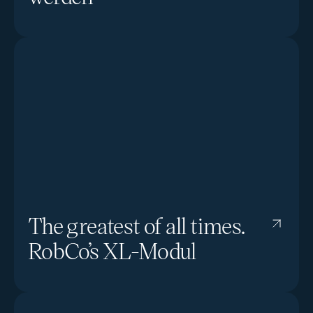
The greatest of all times.
RobCo’s XL-Modul