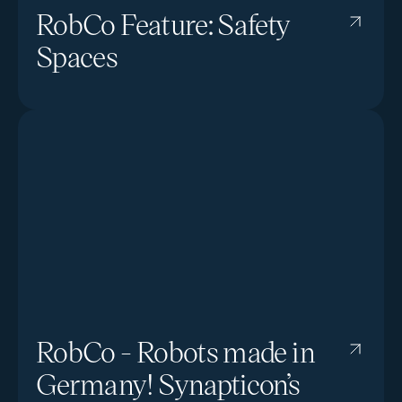
RobCo Feature: Safety
Spaces
RobCo - Robots made in
Germany! Synapticon’s