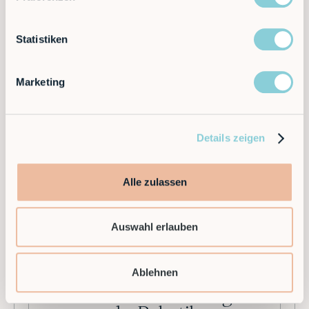
G
Geschichte der Robotik
Statistiken
Die Geschichte der Robotik ist geprägt von
Marketing
bahnbrechenden Erfindungen, visionären
Denkern und dem unaufhaltsamen
Streben nach Fortschritt. Von den ersten
mechanischen Automaten bis hin zu
Details zeigen
hochentwickelten, modularen Robotern
für den industriellen Mittelstand hat sich
die Robotik zu einer der wichtigsten
Branchen der modernen Technologie
Alle zulassen
entwickelt.
Auswahl erlauben
Ablehnen
Gesetze und Grundlagen