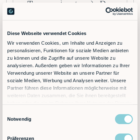
Transportsysteme) - Der
Blutkreislauf der
automatisierten Fabrik
Diese Webseite verwendet Cookies
Stellen Sie sich eine Fabrikhalle vor, in der
Wir verwenden Cookies, um Inhalte und Anzeigen zu
Materialien wie von Zauberhand von A
personalisieren, Funktionen für soziale Medien anbieten
nach B fließen. Keine hektischen
Gabelstaplerfahrer, keine Staus in den
zu können und die Zugriffe auf unsere Website zu
Gängen und keine Pausen. Das ist kein
analysieren. Außerdem geben wir Informationen zu Ihrer
Science-Fiction-Szenario, sondern der
Verwendung unserer Website an unsere Partner für
Alltag mit fahrerlosen Transportsystemen
soziale Medien, Werbung und Analysen weiter. Unsere
(FTS).
Partner führen diese Informationen möglicherweise mit
weiteren Daten zusammen, die Sie ihnen bereitgestellt
haben oder die sie im Rahmen Ihrer Nutzung der Dienste
gesammelt haben.
Einwilligungsauswahl
Notwendig
Präferenzen