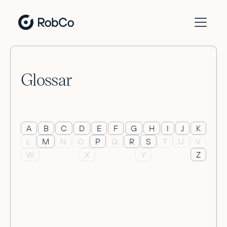
Glossar
A
B
C
D
E
F
G
H
I
J
K
L
M
N
O
P
Q
R
S
T
U
V
W
X
Y
Z