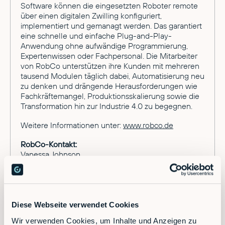
Software können die eingesetzten Roboter remote
über einen digitalen Zwilling konfiguriert,
implementiert und gemanagt werden. Das garantiert
eine schnelle und einfache Plug-and-Play-
Anwendung ohne aufwändige Programmierung,
Expertenwissen oder Fachpersonal. Die Mitarbeiter
von RobCo unterstützen ihre Kunden mit mehreren
tausend Modulen täglich dabei, Automatisierung neu
zu denken und drängende Herausforderungen wie
Fachkräftemangel, Produktionsskalierung sowie die
Transformation hin zur Industrie 4.0 zu begegnen.
Weitere Informationen unter:
www.robco.de
RobCo-Kontakt:
Vanessa Johnson
Augustenstraße 12
80333 München
E-Mail:
vanessa.johnson@robco.de
Presse-Kontakt:
Diese Webseite verwendet Cookies
Alisa Hese
Wir verwenden Cookies, um Inhalte und Anzeigen zu
Landwehrstraße 61