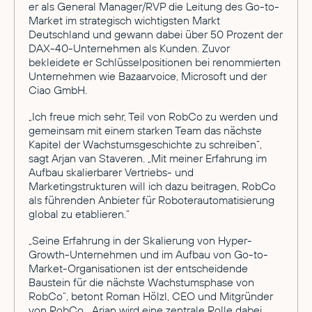
er als General Manager/RVP die Leitung des Go-to-
Market im strategisch wichtigsten Markt
Deutschland und gewann dabei über 50 Prozent der
DAX-40-Unternehmen als Kunden. Zuvor
bekleidete er Schlüsselpositionen bei renommierten
Unternehmen wie Bazaarvoice, Microsoft und der
Ciao GmbH.
„Ich freue mich sehr, Teil von RobCo zu werden und
gemeinsam mit einem starken Team das nächste
Kapitel der Wachstumsgeschichte zu schreiben“,
sagt Arjan van Staveren. „Mit meiner Erfahrung im
Aufbau skalierbarer Vertriebs- und
Marketingstrukturen will ich dazu beitragen, RobCo
als führenden Anbieter für Roboterautomatisierung
global zu etablieren.“
„Seine Erfahrung in der Skalierung von Hyper-
Growth-Unternehmen und im Aufbau von Go-to-
Market-Organisationen ist der entscheidende
Baustein für die nächste Wachstumsphase von
RobCo“, betont Roman Hölzl, CEO und Mitgründer
von RobCo. „Arjan wird eine zentrale Rolle dabei