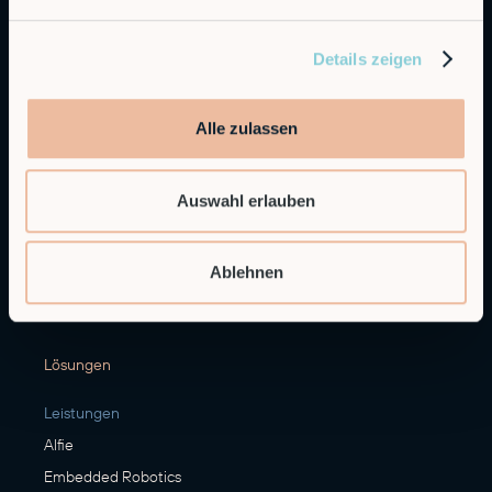
RobCo GmbH
Augustenstraße 12
80333 München
Details zeigen
Allgemeine Anfragen
info@robco.de
Alle zulassen
Kontakt Vertrieb
sales@robco.de
Auswahl erlauben
+49 89 94424076
Technischer Support
Ablehnen
support@robco.de
Lösungen
Leistungen
Alfie
Embedded Robotics