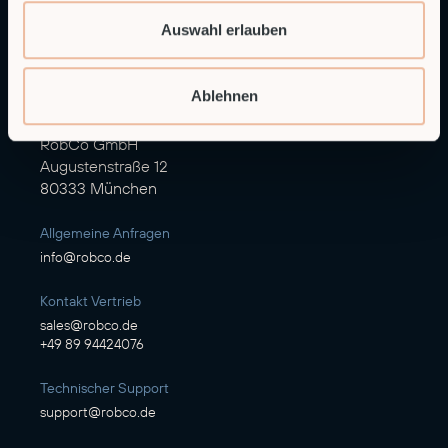
Auswahl erlauben
Autonomous Industrial Robotics
Ablehnen
RobCo GmbH
Augustenstraße 12
80333 München
Allgemeine Anfragen
info@robco.de
Kontakt Vertrieb
sales@robco.de
+49 89 94424076
Technischer Support
support@robco.de