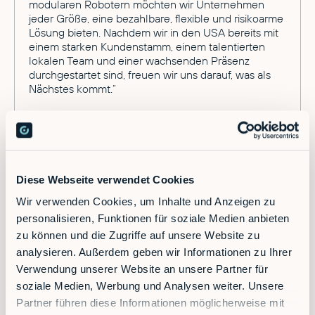
modularen Robotern möchten wir Unternehmen
jeder Größe, eine bezahlbare, flexible und risikoarme
Lösung bieten. Nachdem wir in den USA bereits mit
einem starken Kundenstamm, einem talentierten
lokalen Team und einer wachsenden Präsenz
durchgestartet sind, freuen wir uns darauf, was als
Nächstes kommt.“
Über RobCo
Das 2020 an der Technischen Universität München
Diese Webseite verwendet Cookies
gegründete Unternehmen RobCo möchte die
industrielle Automatisierung zugänglicher,
Wir verwenden Cookies, um Inhalte und Anzeigen zu
erschwinglicher und anpassungsfähiger machen.
personalisieren, Funktionen für soziale Medien anbieten
Das patentierte modulare Hardware-Kit in
zu können und die Zugriffe auf unsere Website zu
Kombination mit der No-Code-Softwareplattform
analysieren. Außerdem geben wir Informationen zu Ihrer
RobCo Studio ermöglicht es Industrieunternehmen
Verwendung unserer Website an unsere Partner für
jeder Größe, repetitive und risikoreiche Aufgaben
schnell und flexibel zu automatisieren. Ob
soziale Medien, Werbung und Analysen weiter. Unsere
Maschinenbedienung, Palettierung, Dosierung oder
Partner führen diese Informationen möglicherweise mit