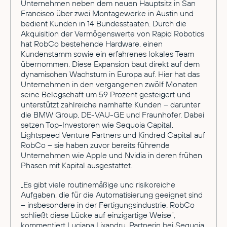
Unternehmen neben dem neuen Hauptsitz in San
Francisco über zwei Montagewerke in Austin und
bedient Kunden in 14 Bundesstaaten. Durch die
Akquisition der Vermögenswerte von Rapid Robotics
hat RobCo bestehende Hardware, einen
Kundenstamm sowie ein erfahrenes lokales Team
übernommen. Diese Expansion baut direkt auf dem
dynamischen Wachstum in Europa auf. Hier hat das
Unternehmen in den vergangenen zwölf Monaten
seine Belegschaft um 59 Prozent gesteigert und
unterstützt zahlreiche namhafte Kunden – darunter
die BMW Group, DE-VAU-GE und Fraunhofer. Dabei
setzen Top-Investoren wie Sequoia Capital,
Lightspeed Venture Partners und Kindred Capital auf
RobCo – sie haben zuvor bereits führende
Unternehmen wie Apple und Nvidia in deren frühen
Phasen mit Kapital ausgestattet.
„Es gibt viele routinemäßige und risikoreiche
Aufgaben, die für die Automatisierung geeignet sind
– insbesondere in der Fertigungsindustrie. RobCo
schließt diese Lücke auf einzigartige Weise“,
kommentiert Luciana Lixandru, Partnerin bei Sequoia