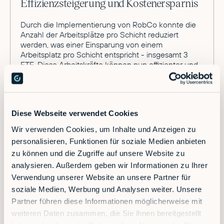
Effizienzsteigerung und Kostenersparnis
Durch die Implementierung von RobCo konnte die
Anzahl der Arbeitsplätze pro Schicht reduziert
werden, was einer Einsparung von einem
Arbeitsplatz pro Schicht entspricht - insgesamt 3
FTE. Diese Arbeitskräfte können nun effizienter und
gewinnbringend an anderer Stelle eingesetzt
werden.
Nach der Implementierungsphase läuft der Roboter
nun äußerst zuverlässig und trägt maßgeblich zur
Diese Webseite verwendet Cookies
Effizienzsteigerung
im Unternehmen bei. Jeder
Wir verwenden Cookies, um Inhalte und Anzeigen zu
eingesetzte Roboter kann die Kosten pro Schicht
personalisieren, Funktionen für soziale Medien anbieten
senken und sich innerhalb von 6 Monaten
amortisieren.
zu können und die Zugriffe auf unsere Website zu
analysieren. Außerdem geben wir Informationen zu Ihrer
Verwendung unserer Website an unsere Partner für
soziale Medien, Werbung und Analysen weiter. Unsere
Wahre Begeisterung für Automatisierung
Partner führen diese Informationen möglicherweise mit
weiteren Daten zusammen, die Sie ihnen bereitgestellt
Dank des einfachen Austausches von Modulen