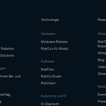
Technologie
Ress
n
Hardware
Wiss
Modulare Roboter
RobTa
Robot
Robotics
RobCo's XL-Modul
Whit
 Solutions
Blog
Software
Video
ngen
RobFlow
Gloss
inen Be- und
RobCo Studio
RobVision
News
n
mschlag
Event
Autonomy und KI
g
Press
KI-Übersicht