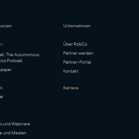
ourcen
Unternehmen
en
Über RobCo
Partner werden
lk: The Autonomous
ics Podcast
Partner-Portal
epaper
Kontakt
s
Karriere
ar
s und Webinare
e und Medien