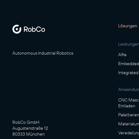
Lösungen
Leistunge
Autonomous Industrial Robotics
Alfie
Embedded 
Integrated
Anwendu
CNC Masch
Entladen
Palettiere
RobCo GmbH
Materialu
Augustenstraße 12
Veredelun
80333 München