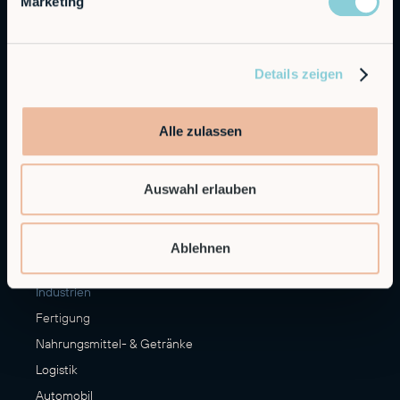
Marketing
Alfie
Embedded Robotics
Integrated Solutions
Details zeigen
Anwendungen
Alle zulassen
CNC Maschinen Be- und Entladen
Palettieren
Auswahl erlauben
Materialumschlag
Veredelung
Mehr Anwendungsfälle
Ablehnen
Industrien
Fertigung
Nahrungsmittel- & Getränke
Logistik
Automobil