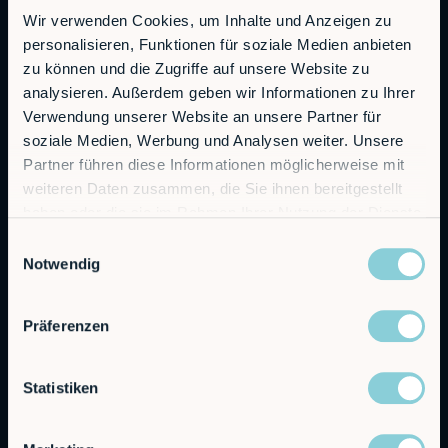
Wir verwenden Cookies, um Inhalte und Anzeigen zu
personalisieren, Funktionen für soziale Medien anbieten
RobCo GmbH
zu können und die Zugriffe auf unsere Website zu
Augustenstraße 12
analysieren. Außerdem geben wir Informationen zu Ihrer
80333 München
Verwendung unserer Website an unsere Partner für
soziale Medien, Werbung und Analysen weiter. Unsere
Allgemeine Anfragen
Partner führen diese Informationen möglicherweise mit
info@robco.de
weiteren Daten zusammen, die Sie ihnen bereitgestellt
haben oder die sie im Rahmen Ihrer Nutzung der Dienste
Kontakt Vertrieb
gesammelt haben.
sales@robco.de
Einwilligungsauswahl
+49 89 94424076
Notwendig
Technischer Support
Präferenzen
support@robco.de
Statistiken
Lösungen
Leistungen