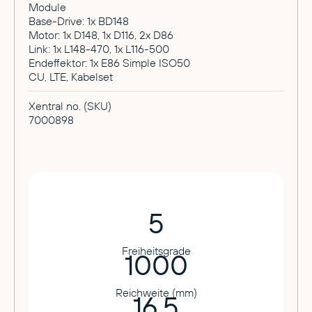
Module
Base-Drive: 1x BD148
Motor: 1x D148, 1x D116, 2x D86
Link: 1x L148-470, 1x L116-500
Endeffektor: 1x E86 Simple ISO50
CU, LTE, Kabelset
Xentral no. (SKU)
7000898
5
Freiheitsgrade
1000
Reichweite (mm)
16.5