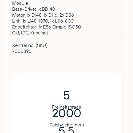
Module
Base-Drive: 1x BD148
Motor: 1x D148, 1x D116, 2x D86
Link: 1x L148-1070, 1x L116-800
Endeffektor: 1x E86 Simple ISO50
CU, LTE, Kabelset
Xentral no. (SKU)
7000896
5
Freiheitsgrade
2000
Reichweite (mm)
5.5