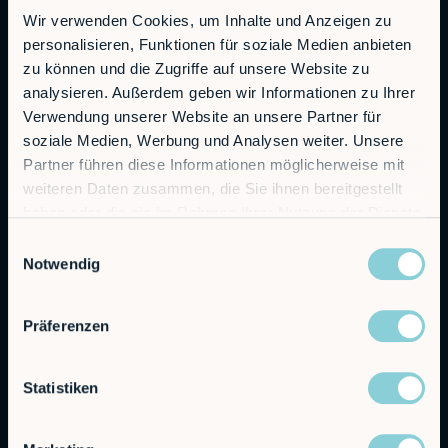
Wir verwenden Cookies, um Inhalte und Anzeigen zu
personalisieren, Funktionen für soziale Medien anbieten
RobCo GmbH
zu können und die Zugriffe auf unsere Website zu
Augustenstraße 12
analysieren. Außerdem geben wir Informationen zu Ihrer
80333 München
Verwendung unserer Website an unsere Partner für
soziale Medien, Werbung und Analysen weiter. Unsere
Allgemeine Anfragen
Partner führen diese Informationen möglicherweise mit
info@robco.de
weiteren Daten zusammen, die Sie ihnen bereitgestellt
haben oder die sie im Rahmen Ihrer Nutzung der Dienste
Kontakt Vertrieb
gesammelt haben.
sales@robco.de
Einwilligungsauswahl
+49 89 94424076
Notwendig
Technischer Support
Präferenzen
support@robco.de
Statistiken
Lösungen
Leistungen