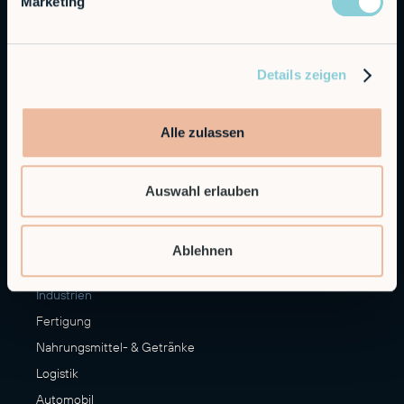
Marketing
Alfie
Embedded Robotics
Integrated Solutions
Details zeigen
Anwendungen
Alle zulassen
CNC Maschinen Be- und Entladen
Palettieren
Auswahl erlauben
Materialumschlag
Veredelung
Mehr Anwendungsfälle
Ablehnen
Industrien
Fertigung
Nahrungsmittel- & Getränke
Logistik
Automobil