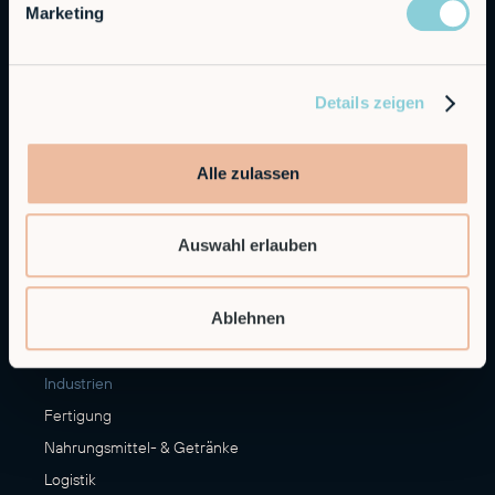
Leistungen
Marketing
Alfie
Embedded Robotics
Details zeigen
Integrated Solutions
Anwendungen
Alle zulassen
CNC Maschinen Be- und Entladen
Palettieren
Auswahl erlauben
Materialumschlag
Veredelung
Ablehnen
Mehr Anwendungsfälle
Industrien
Fertigung
Nahrungsmittel- & Getränke
Logistik