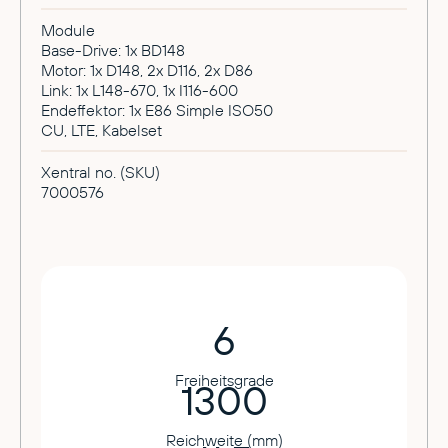
Module
Base-Drive: 1x BD148
Motor: 1x D148, 2x D116, 2x D86
Link: 1x L148-670, 1x I116-600
Endeffektor: 1x E86 Simple ISO50
CU, LTE, Kabelset
Xentral no. (SKU)
7000576
6
Freiheitsgrade
1300
Reichweite (mm)