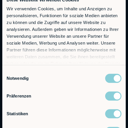
Autonomous Industrial Robotics
Wir verwenden Cookies, um Inhalte und Anzeigen zu
personalisieren, Funktionen für soziale Medien anbieten
RobCo GmbH
zu können und die Zugriffe auf unsere Website zu
Augustenstraße 12
analysieren. Außerdem geben wir Informationen zu Ihrer
80333 München
Verwendung unserer Website an unsere Partner für
soziale Medien, Werbung und Analysen weiter. Unsere
Allgemeine Anfragen
Partner führen diese Informationen möglicherweise mit
info@robco.de
weiteren Daten zusammen, die Sie ihnen bereitgestellt
haben oder die sie im Rahmen Ihrer Nutzung der Dienste
Kontakt Vertrieb
gesammelt haben.
Einwilligungsauswahl
sales@robco.de
Notwendig
+49 89 94424076
Technischer Support
Präferenzen
support@robco.de
Statistiken
Lösungen