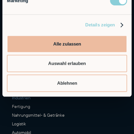
Marketing
Alfie
Embedded Robotics
Integrated Solutions
Details zeigen
Anwendungen
Alle zulassen
CNC Maschinen Be- und Entladen
Palettieren
Auswahl erlauben
Materialumschlag
Veredelung
Mehr Anwendungsfälle
Ablehnen
Industrien
Fertigung
Nahrungsmittel- & Getränke
Logistik
Automobil