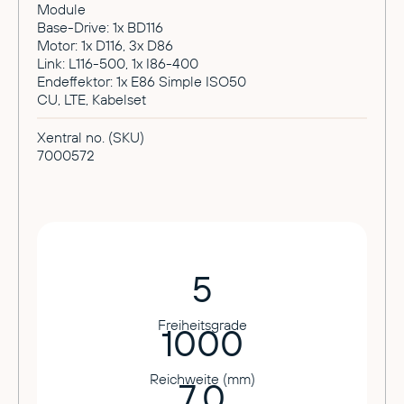
Module
Base-Drive: 1x BD116
Motor: 1x D116, 3x D86
Link: L116-500, 1x I86-400
Endeffektor: 1x E86 Simple ISO50
CU, LTE, Kabelset
Xentral no. (SKU)
7000572
5
Freiheitsgrade
1000
Reichweite (mm)
7.0