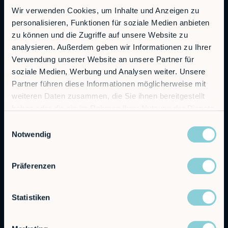
Wir verwenden Cookies, um Inhalte und Anzeigen zu
personalisieren, Funktionen für soziale Medien anbieten
RobCo GmbH
zu können und die Zugriffe auf unsere Website zu
Augustenstraße 12
analysieren. Außerdem geben wir Informationen zu Ihrer
80333 München
Verwendung unserer Website an unsere Partner für
soziale Medien, Werbung und Analysen weiter. Unsere
Allgemeine Anfragen
Partner führen diese Informationen möglicherweise mit
info@robco.de
weiteren Daten zusammen, die Sie ihnen bereitgestellt
haben oder die sie im Rahmen Ihrer Nutzung der Dienste
Kontakt Vertrieb
gesammelt haben.
sales@robco.de
Einwilligungsauswahl
+49 89 94424076
Notwendig
Technischer Support
Präferenzen
support@robco.de
Statistiken
Lösungen
Leistungen