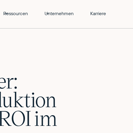
Ressourcen
Unternehmen
Karriere
er:
duktion
 ROI im