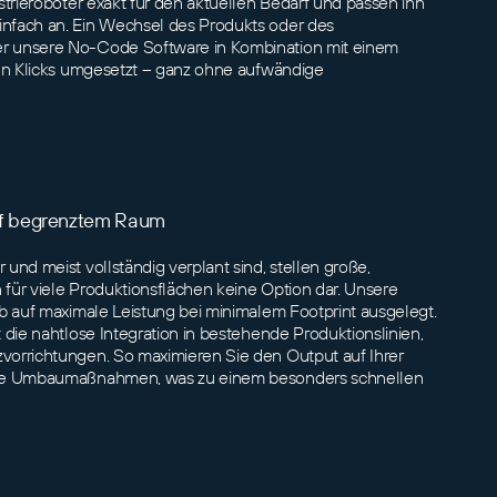
strieroboter exakt für den aktuellen Bedarf und passen ihn
nfach an. Ein Wechsel des Produkts oder des
r unsere No-Code Software in Kombination mit einem
gen Klicks umgesetzt – ganz ohne aufwändige
auf begrenztem Raum
und meist vollständig verplant sind, stellen große,
für viele Produktionsflächen keine Option dar. Unsere
lb auf maximale Leistung bei minimalem Footprint ausgelegt.
 die nahtlose Integration in bestehende Produktionslinien,
vorrichtungen. So maximieren Sie den Output auf Ihrer
ure Umbaumaßnahmen, was zu einem besonders schnellen