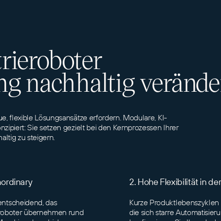
rieroboter
ng nachhaltig veränd
ue, flexible Lösungsansätze erfordern. Modulare, KI-
zipiert: Sie setzen gezielt bei den Kernprozessen Ihrer
altig zu steigern.
aordinary
2. Hohe Flexibilität in d
 entscheidend, das
Kurze Produktlebenszyklen u
eroboter übernehmen rund
die sich starre Automatisie