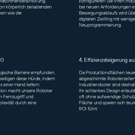
Maschinenbeschickung,
konfigurieren Sie Ihren Indu
von körperlich belastenden
bei neuen Anforderungen ei
ben wie die
Bewegungsablaufs wird übe
digitalen Zwilling mit weni
Neuprogrammierung.
.0
4. Effizienzsteigerung 
ologische Barriere empfunden,
Da Produktionsflächen teuer 
seitigen diese Hürde, indem
abgeschirmte Roboterzellen 
 einer Hand liefern:
Industrieroboter sind desha
ation macht unsere Roboter
Ihr schlankes Design erlaubt
rm Fernzugriff und
oft ohne aufwendige Schutz
lexität durch eine
Fläche und sparen sich te
ROI führt.