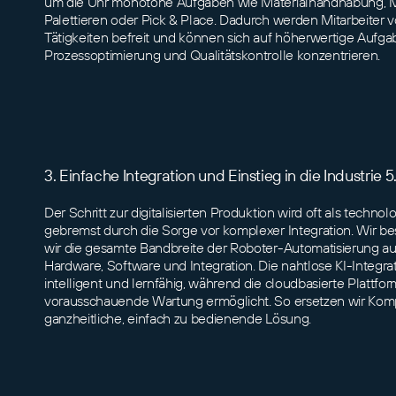
um die Uhr monotone Aufgaben wie Materialhandhabung, 
Palettieren oder Pick & Place. Dadurch werden Mitarbeiter 
Tätigkeiten befreit und können sich auf höherwertige Aufga
Prozessoptimierung und Qualitätskontrolle konzentrieren.
3. Einfache Integration und Einstieg in die Industrie 5
Der Schritt zur digitalisierten Produktion wird oft als techn
gebremst durch die Sorge vor komplexer Integration. Wir be
wir die gesamte Bandbreite der Roboter-Automatisierung aus
Hardware, Software und Integration. Die nahtlose KI-Integr
intelligent und lernfähig, während die cloudbasierte Plattfo
vorausschauende Wartung ermöglicht. So ersetzen wir Komp
ganzheitliche, einfach zu bedienende Lösung.