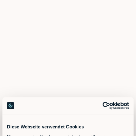
Bewegungsdaten und optimieren die
Routenplanung von fahrerlosen
Transportsystemen wie Routenzügen.
Vorhersagende Wartung: Durch Datenanalyse
erkennen Systeme frühzeitig Wartungsbedarf und
verhindern teure Ausfälle.
Autonomes Lernen: KI-basierte Algorithmen
ermöglichen es Robotern, sich an veränderte
Bedingungen anzupassen.
Diese Webseite verwendet Cookies
Vertrieb kontaktieren