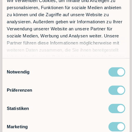
Wir verwenden Cookies, um Inhalte und Anzeigen zu
personalisieren, Funktionen für soziale Medien anbieten
zu können und die Zugriffe auf unsere Website zu
analysieren. Außerdem geben wir Informationen zu Ihrer
Verwendung unserer Website an unsere Partner für
Die Zukunft der Logistik:
soziale Medien, Werbung und Analysen weiter. Unsere
Warum Logistik-Roboter
Partner führen diese Informationen möglicherweise mit
unverzichtbar sind
weiteren Daten zusammen, die Sie ihnen bereitgestellt
haben oder die sie im Rahmen Ihrer Nutzung der Dienste
gesammelt haben.
Einwilligungsauswahl
Die Nachfrage nach effizienteren, schnelleren und
Notwendig
fehlerfreien Logistikprozessen wächst stetig. Logistik-Roboter
sind die Antwort auf diese Herausforderungen und bieten
Unternehmen zahlreiche Vorteile:
Präferenzen
Statistiken
Marketing