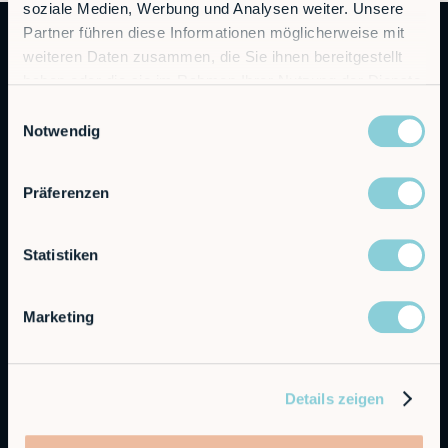
soziale Medien, Werbung und Analysen weiter. Unsere
Partner führen diese Informationen möglicherweise mit
weiteren Daten zusammen, die Sie ihnen bereitgestellt
haben oder die sie im Rahmen Ihrer Nutzung der Dienste
Jetzt kostenloses Ticket sichern!
gesammelt haben.
Einwilligungsauswahl
Notwendig
Autonomous Industrial Robotics
Präferenzen
RobCo GmbH
Statistiken
Augustenstraße 12
80333 München
Marketing
Allgemeine Anfragen
info@robco.de
Details zeigen
Kontakt Vertrieb
sales@robco.de
+49 89 94424076