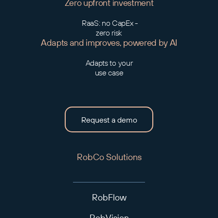
Zero upfront investment
RaaS: no CapEx -
zero risk
Adapts and improves, powered by AI
Adapts to your
use case
Request a demo
RobCo Solutions
RobFlow
RobVision