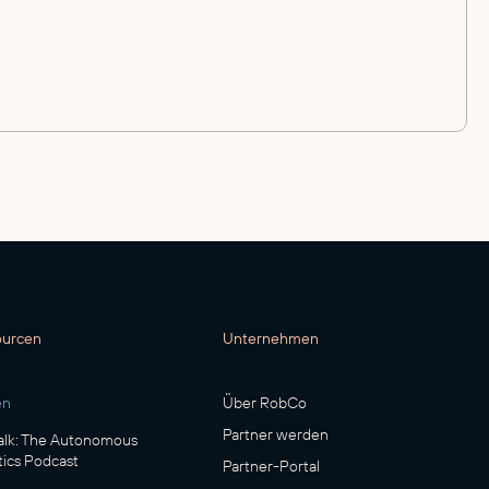
sichern
ourcen
Unternehmen
sichern!
Jetzt Termin vereinbaren!
en
Über RobCo
Partner werden
lk: The Autonomous
ics Podcast
Partner-Portal