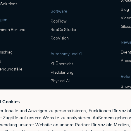
Whit
 Solutions
Blog
Software
Video
ngen
RobFlow
Gloss
inen Be- und
RobCo Studio
RobVision
News
n
mschlag
Event
Autonomy und KI
g
Press
KI-Übersicht
ndungsfälle
Pfadplanung
Refe
Physical AI
Show
Sicherheit
t Cookies
ittel- & Getränke
Sicherheit & Compliance
 Inhalte und Anzeigen zu personalisieren, Funktionen für sozia
e Zugriffe auf unsere Website zu analysieren. Außerdem geben w
rwendung unserer Website an unsere Partner für soziale Medien