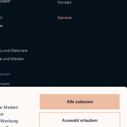
epaper
Kontakt
s
Karriere
ar
s und Webinare
e und Medien
renzen
room
Alle zulassen
le Medien
ir
Auswahl erlauben
, Werbung