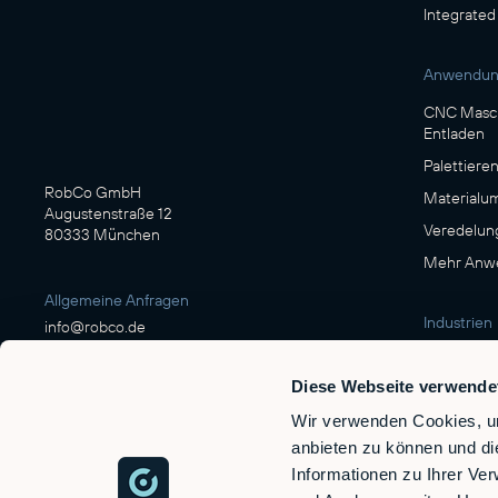
Integrated
Anwendu
CNC Masch
Entladen
Palettiere
RobCo GmbH
Materialu
Augustenstraße 12
Veredelun
80333 München
Mehr Anwe
Allgemeine Anfragen
Industrien
info@robco.de
Fertigung
Diese Webseite verwende
Kontakt Vertrieb
Nahrungsm
sales@robco.de
Wir verwenden Cookies, um
Logistik
+49 89 94424076
anbieten zu können und di
Automobil
Informationen zu Ihrer Ve
Holz