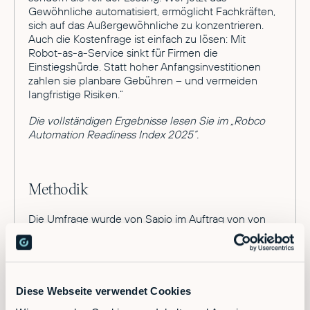
Gewöhnliche automatisiert, ermöglicht Fachkräften,
sich auf das Außergewöhnliche zu konzentrieren.
Auch die Kostenfrage ist einfach zu lösen: Mit
Robot-as-a-Service sinkt für Firmen die
Einstiegshürde. Statt hoher Anfangsinvestitionen
zahlen sie planbare Gebühren – und vermeiden
langfristige Risiken.“
Die vollständigen Ergebnisse lesen Sie im „Robco
Automation Readiness Index 2025“.
Methodik
Die Umfrage wurde von Sapio im Auftrag von von
RobCo im August 2025 in Deutschland und den
USA durchgeführt. Dabei wurden insgesamt 250
Entscheidungsträger in Deutschland befragt, die
verantwortlich für die Automatisierung von virtuellen
und maschinellen Prozessen in ihrem Unternehmen
Diese Webseite verwendet Cookies
sind.