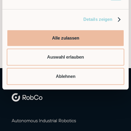
eingesetzten Robotern unterstützt RobCo eine neue
Generation von Industrieunternehmen dabei, ihre
Kosten zu senken, die Produktivität zu steigern und
im globalen Wettbewerb zu bestehen.
Details zeigen
Alle zulassen
Auswahl erlauben
Ablehnen
Autonomous Industrial Robotics