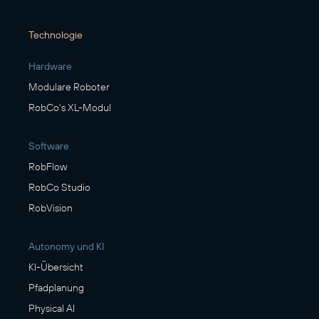
Technologie
Hardware
Modulare Roboter
RobCo's XL-Modul
Software
RobFlow
RobCo Studio
RobVision
Autonomy und KI
KI-Übersicht
Pfadplanung
Physical AI