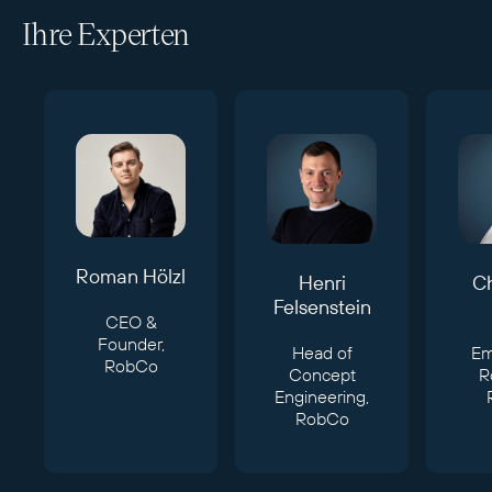
Ihre Experten
Roman Hölzl
Henri
Ch
Felsenstein
CEO &
Founder,
Head of
E
RobCo
Concept
R
Engineering,
RobCo