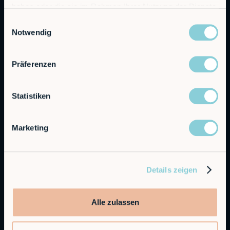
haben oder die sie im Rahmen Ihrer Nutzung der Dienste
gesammelt haben.
Einwilligungsauswahl
Autonomous Industrial Robotics
Notwendig
RobCo GmbH
Präferenzen
Augustenstraße 12
80333 München
Statistiken
Allgemeine Anfragen
info@robco.de
Marketing
Kontakt Vertrieb
sales@robco.de
+49 89 94424076
Details zeigen
Technischer Support
support@robco.de
Alle zulassen
Lösungen