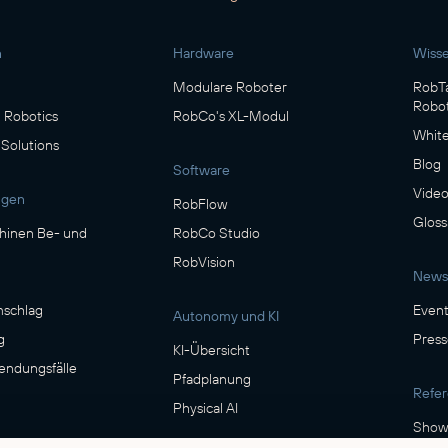
n
Hardware
Wiss
Modulare Roboter
RobTa
Robot
Robotics
RobCo's XL-Modul
Whit
 Solutions
Blog
Software
Video
ngen
RobFlow
Gloss
inen Be- und
RobCo Studio
RobVision
News
n
mschlag
Event
Autonomy und KI
g
Press
KI-Übersicht
ndungsfälle
Pfadplanung
Refe
Physical AI
Show