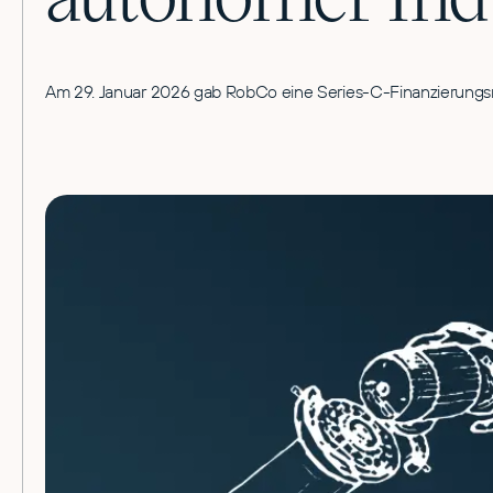
Am 29. Januar 2026 gab RobCo eine Series-C-Finanzierungsr