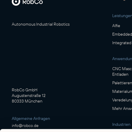
Leistunge
Autonomous Industrial Robotics
Alfie
Embedded 
Integrated
Anwendu
CNC Masch
Entladen
Palettiere
RobCo GmbH
Materialu
Augustenstraße 12
Veredelun
80333 München
Mehr Anwe
Allgemeine Anfragen
Industrien
info@robco.de