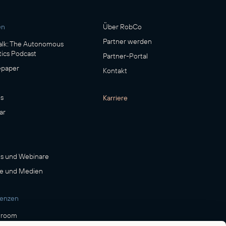
en
Über RobCo
Partner werden
lk: The Autonomous
ics Podcast
Partner-Portal
epaper
Kontakt
s
Karriere
ar
s und Webinare
e und Medien
renzen
room