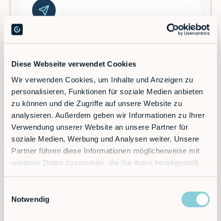
Sind Sie bereit, Ihre Produktion zu
maximieren?
Diese Webseite verwendet Cookies
Wir verwenden Cookies, um Inhalte und Anzeigen zu
Entdecken Sie die Zukunft der Automatisierung
personalisieren, Funktionen für soziale Medien anbieten
- Vereinbaren Sie heute einen Termin!
zu können und die Zugriffe auf unsere Website zu
analysieren. Außerdem geben wir Informationen zu Ihrer
Verwendung unserer Website an unsere Partner für
Kontakt
soziale Medien, Werbung und Analysen weiter. Unsere
Partner führen diese Informationen möglicherweise mit
weiteren Daten zusammen, die Sie ihnen bereitgestellt
haben oder die sie im Rahmen Ihrer Nutzung der Dienste
gesammelt haben.
Einwilligungsauswahl
Notwendig