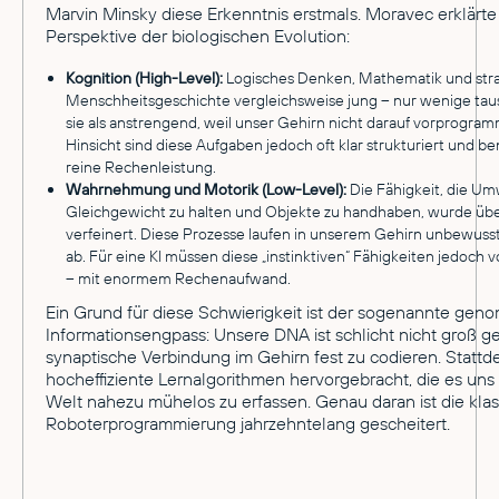
Marvin Minsky diese Erkenntnis erstmals. Moravec erklärte
Perspektive der biologischen Evolution:
Kognition (High-Level):
Logisches Denken, Mathematik und strat
Menschheitsgeschichte vergleichsweise jung – nur wenige taus
sie als anstrengend, weil unser Gehirn nicht darauf vorprogramm
Hinsicht sind diese Aufgaben jedoch oft klar strukturiert und 
reine Rechenleistung.
Wahrnehmung und Motorik (Low-Level):
Die Fähigkeit, die U
Gleichgewicht zu halten und Objekte zu handhaben, wurde über
verfeinert. Diese Prozesse laufen in unserem Gehirn unbewusst 
ab. Für eine KI müssen diese „instinktiven“ Fähigkeiten jedoch 
– mit enormem Rechenaufwand.
Ein Grund für diese Schwierigkeit ist der sogenannte gen
Informationsengpass: Unsere DNA ist schlicht nicht groß g
synaptische Verbindung im Gehirn fest zu codieren. Stattd
hocheffiziente Lernalgorithmen hervorgebracht, die es uns
Welt nahezu mühelos zu erfassen. Genau daran ist die kla
Roboterprogrammierung jahrzehntelang gescheitert.