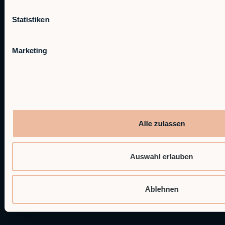
Mehr Anwendungsfälle
Statistiken
Industrien
Fertigung
Marketing
Nahrungsmittel- & Getränke
Logistik
Automobil
Holz
Wehrtechnische Fertigung
Alle zulassen
Auswahl erlauben
Technologie
Hardware
Ablehnen
Modulare Roboter
RobCo's XL-Modul