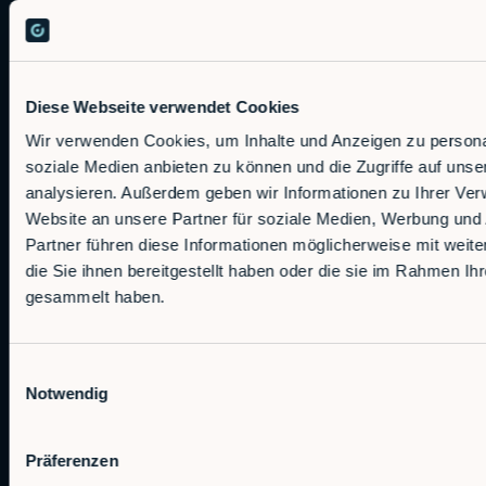
Technischer Support
support@robco.de
Diese Webseite verwendet Cookies
Lösungen
Wir verwenden Cookies, um Inhalte und Anzeigen zu personal
soziale Medien anbieten zu können und die Zugriffe auf uns
Leistungen
analysieren. Außerdem geben wir Informationen zu Ihrer Ve
Website an unsere Partner für soziale Medien, Werbung und
Alfie
Partner führen diese Informationen möglicherweise mit wei
Embedded Robotics
die Sie ihnen bereitgestellt haben oder die sie im Rahmen Ih
Integrated Solutions
gesammelt haben.
Anwendungen
Einwilligungsauswahl
CNC Maschinen Be- und Entladen
Notwendig
Palettieren
Materialumschlag
Präferenzen
Veredelung