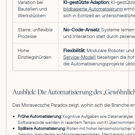
Variation bei
KI-gestützte Adaption:
KI-gestützt
Bauteilen und
bildbasierte Automatisierung
ermög
Werkstücken
sich in Echtzeit an unterschiedlic
Starre, unflexible
No-Code-Ansatz:
Systeme lernen
Prozesse
und Interaktion statt durch zeile
Hohe
Flexibilität:
Modulare Roboter und
Einstiegshürden
Service-Modell
beseitigen die hoh
die Automatisierungsprojekte übli
Ausblick: Die Automatisierung des „Gewöhnlic
Das Moravecsche Paradox zeigt, wohin sich die Branche en
Frühe Automatisierung:
Kognitive Aufgaben wie Datenanalyse,
Softwarecode werden in rasantem Tempo von KI übernommen
Spätere Automatisierung:
Rollen mit hoher sensomotorischer Va
Gewinn: man denke an Montagespezialisten, Mechaniker und 