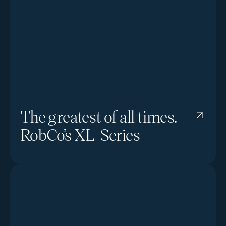
The greatest of all times.
RobCo’s XL-Series