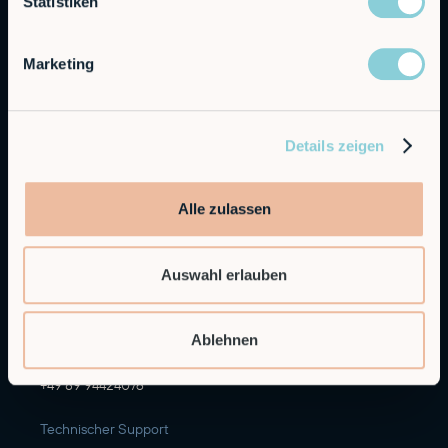
Statistiken
Marketing
Autonomous Industrial Robotics
Details zeigen
RobCo GmbH
Augustenstraße 12
Alle zulassen
80333 München
Allgemeine Anfragen
Auswahl erlauben
info@robco.de
Ablehnen
Kontakt Vertrieb
sales@robco.de
+49 89 94424076
Technischer Support