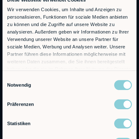
Autonomous Industrial Robotics
Wir verwenden Cookies, um Inhalte und Anzeigen zu
personalisieren, Funktionen für soziale Medien anbieten
RobCo GmbH
zu können und die Zugriffe auf unsere Website zu
Augustenstraße 12
analysieren. Außerdem geben wir Informationen zu Ihrer
80333 München
Verwendung unserer Website an unsere Partner für
soziale Medien, Werbung und Analysen weiter. Unsere
Allgemeine Anfragen
Partner führen diese Informationen möglicherweise mit
info@robco.de
weiteren Daten zusammen, die Sie ihnen bereitgestellt
haben oder die sie im Rahmen Ihrer Nutzung der Dienste
Kontakt Vertrieb
gesammelt haben.
Einwilligungsauswahl
sales@robco.de
Notwendig
+49 89 94424076
Technischer Support
Präferenzen
support@robco.de
Statistiken
Lösungen