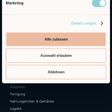
Leistungen
Marketing
Alfie
Embedded Robotics
Details zeigen
Integrated Solutions
Anwendungen
Alle zulassen
CNC Maschinen Be- und Entladen
Palettieren
Auswahl erlauben
Materialumschlag
Veredelung
Ablehnen
Mehr Anwendungsfälle
Industrien
Fertigung
Nahrungsmittel- & Getränke
Logistik