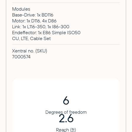
Modules
Base-Drive: 1x BD116
Motor: 1x D116, 4x D86
Link: 1x L116-350, 1x I86-300
Endeffector: 1x E86 Simple ISO50
CU, LTE, Cable Set
Xentral no. (SKU)
7000574
6
Degrees of freedom
2.6
Reach (ft)