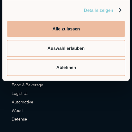
Applications
Details zeigen
Machine Loading & Unloading
Palletizing
Alle zulassen
Materials Handling
Finishing
Auswahl erlauben
More Applications
Ablehnen
Industries
Manufacturing
Food & Beverage
Logistics
Automotive
Wood
Defense