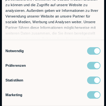
Autonomous Industrial Robotics
zu können und die Zugriffe auf unsere Website zu
analysieren. Außerdem geben wir Informationen zu Ihrer
Verwendung unserer Website an unsere Partner für
RobCo Inc
soziale Medien, Werbung und Analysen weiter. Unsere
404 W Powell Ln C401, Austin, TX 78753
Partner führen diese Informationen möglicherweise mit
weiteren Daten zusammen, die Sie ihnen bereitgestellt
haben oder die sie im Rahmen Ihrer Nutzung der Dienste
Contact sales
gesammelt haben.
Einwilligungsauswahl
sales@rob.co
Notwendig
Präferenzen
Solutions
Offerings
Statistiken
Alfie
Embedded Robotics
Marketing
Integrated Solutions