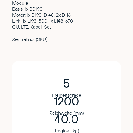
Module
Basis: 1x BD193
Motor: 1x D193, D148, 2x D116
Link: 1x L193-500, 1x L148-670
CU, LTE, Kabel-Set
Xentral no. (SKU)
5
Freiheitsgrade
1200
Reichweite (mm)
40.0
Traglast (kg)