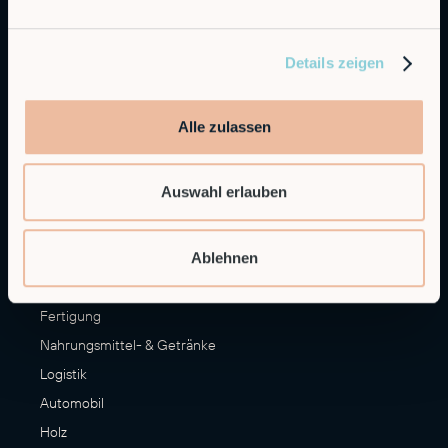
Embedded Robotics
Integrated Solutions
Details zeigen
Anwendungen
CNC Maschinen Be- und Entladen
Alle zulassen
Palettieren
Materialumschlag
Auswahl erlauben
Veredelung
Mehr Anwendungsfälle
Ablehnen
Industrien
Fertigung
Nahrungsmittel- & Getränke
Logistik
Automobil
Holz