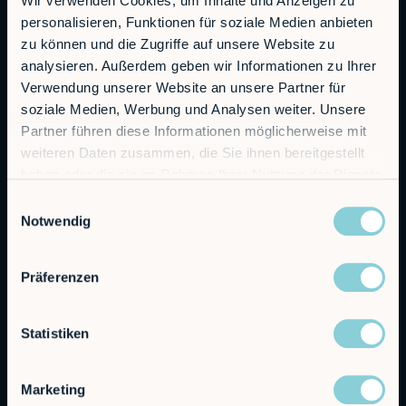
Wir verwenden Cookies, um Inhalte und Anzeigen zu
RobCo GmbH
personalisieren, Funktionen für soziale Medien anbieten
Augustenstraße 12
zu können und die Zugriffe auf unsere Website zu
80333 München
analysieren. Außerdem geben wir Informationen zu Ihrer
Verwendung unserer Website an unsere Partner für
Allgemeine Anfragen
soziale Medien, Werbung und Analysen weiter. Unsere
info@robco.de
Partner führen diese Informationen möglicherweise mit
weiteren Daten zusammen, die Sie ihnen bereitgestellt
Kontakt Vertrieb
haben oder die sie im Rahmen Ihrer Nutzung der Dienste
sales@robco.de
gesammelt haben.
+49 89 94424076
Einwilligungsauswahl
Notwendig
Technischer Support
support@robco.de
Präferenzen
Lösungen
Statistiken
Leistungen
Alfie
Marketing