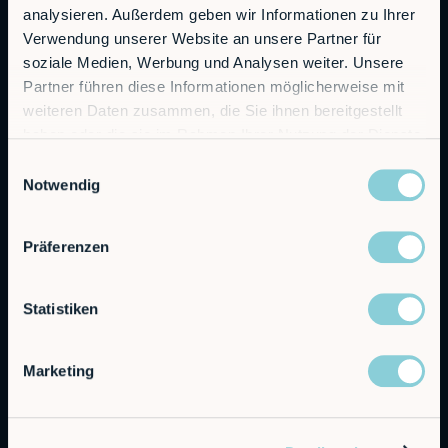
analysieren. Außerdem geben wir Informationen zu Ihrer
RobCo Inc
Verwendung unserer Website an unsere Partner für
404 W Powell Ln C401, Austin, TX 78753
soziale Medien, Werbung und Analysen weiter. Unsere
Partner führen diese Informationen möglicherweise mit
weiteren Daten zusammen, die Sie ihnen bereitgestellt
Contact sales
haben oder die sie im Rahmen Ihrer Nutzung der Dienste
sales@rob.co
gesammelt haben.
Einwilligungsauswahl
Notwendig
Solutions
Präferenzen
Offerings
Alfie
Statistiken
Embedded Robotics
Integrated Solutions
Marketing
Applications
Machine Loading & Unloading