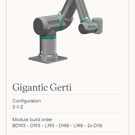
Gigantic Gerti
Configuration
2-1-2
Module build order
BD193 - D193 - L193 - D148 - L148 - 2x D116