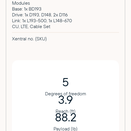
Modules
Base: 1x BD193
Drive: 1x D193, D148, 2x D116
Link: 1x L193-500, 1x L148-670
CU, LTE, Cable Set
Xentral no. (SKU)
5
Degrees of freedom
3.9
Reach (ft)
88.2
Payload (lb)