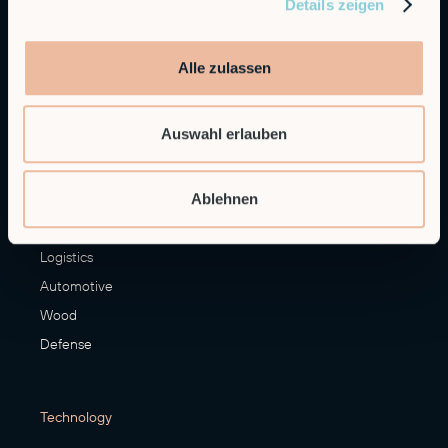
Details zeigen
Palletizing
Materials Handling
Alle zulassen
Finishing
More Applications
Auswahl erlauben
Industries
Manufacturing
Ablehnen
Food & Beverage
Logistics
Automotive
Wood
Defense
Technology