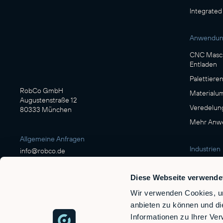
Integrated
Anwendu
CNC Masch
Entladen
Palettiere
RobCo GmbH
Materialu
Augustenstraße 12
Veredelun
80333 München
Mehr Anwe
Allgemeine Anfragen
Industrien
info@robco.de
Fertigung
Diese Webseite verwende
Kontakt Vertrieb
Nahrungsm
sales@robco.de
Wir verwenden Cookies, um
Logistik
+49 89 94424076
anbieten zu können und di
Automobil
Informationen zu Ihrer Ve