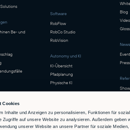
Whit
 Solutions
Blog
Software
Video
ngen
RobFlow
Gloss
inen Be- und
RobCo Studio
RobVision
News
n
mschlag
Event
Autonomy und KI
g
Press
KI-Übersicht
ndungsfälle
Pfadplanung
Refe
Physische KI
Show
Sicherheit
t Cookies
ittel- & Getränke
Sicherheit & Compliance
 Inhalte und Anzeigen zu personalisieren, Funktionen für sozia
e Zugriffe auf unsere Website zu analysieren. Außerdem geben w
rwendung unserer Website an unsere Partner für soziale Medien