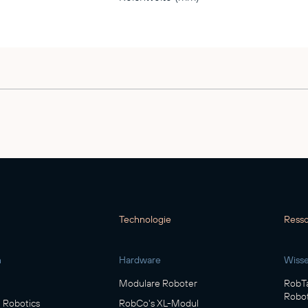
Technologie
Ress
n
Hardware
Wiss
Modulare Roboter
RobTa
Robot
Robotics
RobCo's XL-Modul