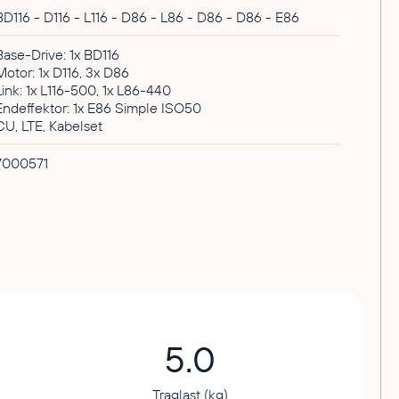
BD116 - D116 - L116 - D86 - L86 - D86 - D86 - E86
Base-Drive: 1x BD116
Motor: 1x D116, 3x D86
Link: 1x L116-500, 1x L86-440
Endeffektor: 1x E86 Simple ISO50
CU, LTE, Kabelset
7000571
5.0
Traglast (kg)