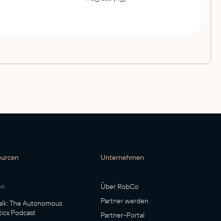
ourcen
Unternehmen
en
Über RobCo
Partner werden
lk: The Autonomous
ics Podcast
Partner-Portal