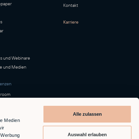
epaper
Kontakt
s
Karriere
ar
s und Webinare
e und Medien
renzen
room
Alle zulassen
le Medien
ir
Auswahl erlauben
, Werbung