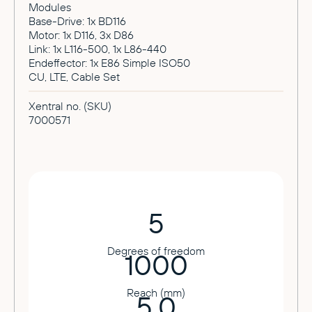
Modules
Base-Drive: 1x BD116
Motor: 1x D116, 3x D86
Link: 1x L116-500, 1x L86-440
Endeffector: 1x E86 Simple ISO50
CU, LTE, Cable Set
Xentral no. (SKU)
7000571
5
Degrees of freedom
1000
Reach (mm)
5.0