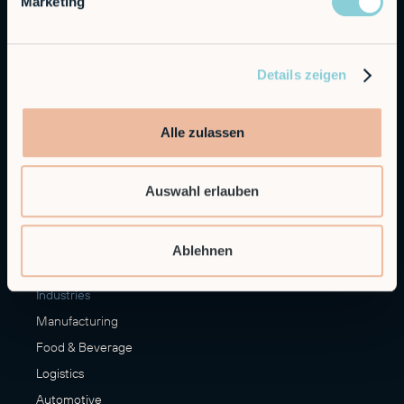
Marketing
Alfie
Embedded Robotics
Integrated Solutions
Details zeigen
Applications
Alle zulassen
Machine Loading & Unloading
Palletizing
Auswahl erlauben
Materials Handling
Finishing
More Applications
Ablehnen
Industries
Manufacturing
Food & Beverage
Logistics
Automotive