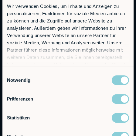
Wir verwenden Cookies, um Inhalte und Anzeigen zu
personalisieren, Funktionen für soziale Medien anbieten
RobCo GmbH
zu können und die Zugriffe auf unsere Website zu
Augustenstraße 12
analysieren. Außerdem geben wir Informationen zu Ihrer
80333 Munich
Verwendung unserer Website an unsere Partner für
soziale Medien, Werbung und Analysen weiter. Unsere
General Inquiries
Partner führen diese Informationen möglicherweise mit
info@robco.de
weiteren Daten zusammen, die Sie ihnen bereitgestellt
haben oder die sie im Rahmen Ihrer Nutzung der Dienste
Contact sales
gesammelt haben.
sales@robco.de
Einwilligungsauswahl
+49 89 94424076
Notwendig
Technical support
Präferenzen
support@robco.de
Statistiken
Solutions
Offerings