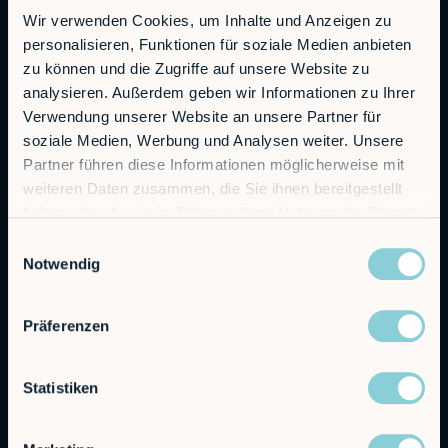
Wir verwenden Cookies, um Inhalte und Anzeigen zu
personalisieren, Funktionen für soziale Medien anbieten
RobCo GmbH
zu können und die Zugriffe auf unsere Website zu
Augustenstraße 12
analysieren. Außerdem geben wir Informationen zu Ihrer
80333 München
Verwendung unserer Website an unsere Partner für
soziale Medien, Werbung und Analysen weiter. Unsere
Allgemeine Anfragen
Partner führen diese Informationen möglicherweise mit
info@robco.de
weiteren Daten zusammen, die Sie ihnen bereitgestellt
haben oder die sie im Rahmen Ihrer Nutzung der Dienste
Kontakt Vertrieb
gesammelt haben.
sales@robco.de
Einwilligungsauswahl
+49 89 94424076
Notwendig
Technischer Support
Präferenzen
support@robco.de
Statistiken
Lösungen
Leistungen