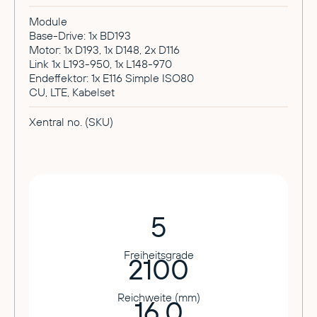
Module
Base-Drive: 1x BD193
Motor: 1x D193, 1x D148, 2x D116
Link 1x L193-950, 1x L148-970
Endeffektor: 1x E116 Simple ISO80
CU, LTE, Kabelset
Xentral no. (SKU)
5
Freiheitsgrade
2100
Reichweite (mm)
16.0