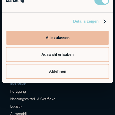
Marketing
Alfie
Embedded Robotics
Integrated Solutions
Details zeigen
Anwendungen
Alle zulassen
CNC Maschinen Be- und Entladen
Palettieren
Auswahl erlauben
Materialumschlag
Veredelung
Mehr Anwendungsfälle
Ablehnen
Industrien
Fertigung
Nahrungsmittel- & Getränke
Logistik
Automobil