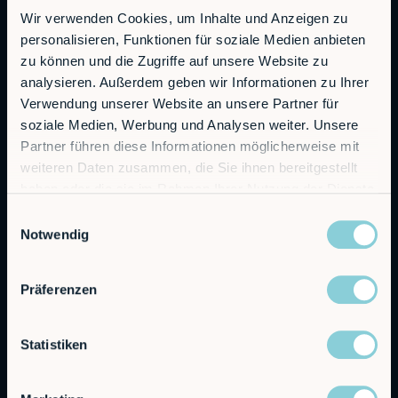
Wir verwenden Cookies, um Inhalte und Anzeigen zu
personalisieren, Funktionen für soziale Medien anbieten
RobCo GmbH
zu können und die Zugriffe auf unsere Website zu
Augustenstraße 12
analysieren. Außerdem geben wir Informationen zu Ihrer
80333 Munich
Verwendung unserer Website an unsere Partner für
soziale Medien, Werbung und Analysen weiter. Unsere
General Inquiries
Partner führen diese Informationen möglicherweise mit
info@robco.de
weiteren Daten zusammen, die Sie ihnen bereitgestellt
haben oder die sie im Rahmen Ihrer Nutzung der Dienste
Contact sales
gesammelt haben.
sales@robco.de
Einwilligungsauswahl
+49 89 94424076
Notwendig
Technical support
Präferenzen
support@robco.de
Statistiken
Solutions
Offerings