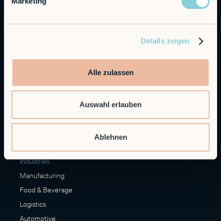
Marketing
Alfie
Embedded Robotics
Integrated Solutions
Details zeigen
Applications
Alle zulassen
Machine Loading & Unloading
Palletizing
Auswahl erlauben
Materials Handling
Finishing
More Applications
Ablehnen
Industries
Manufacturing
Food & Beverage
Logistics
Automotive