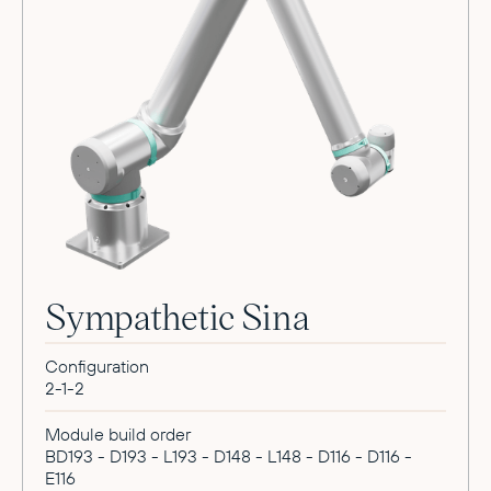
Sympathetic Sina
Configuration
2-1-2
Module build order
BD193 - D193 - L193 - D148 - L148 - D116 - D116 -
E116