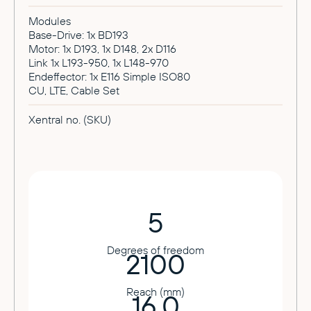
Modules
Base-Drive: 1x BD193
Motor: 1x D193, 1x D148, 2x D116
Link 1x L193-950, 1x L148-970
Endeffector: 1x E116 Simple ISO80
CU, LTE, Cable Set
Xentral no. (SKU)
5
Degrees of freedom
2100
Reach (mm)
16.0