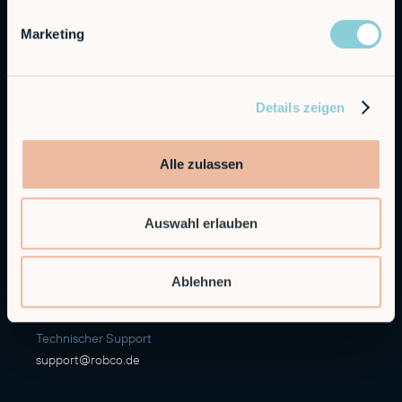
Marketing
Autonomous Industrial Robotics
Details zeigen
RobCo GmbH
Augustenstraße 12
80333 München
Alle zulassen
Allgemeine Anfragen
info@robco.de
Auswahl erlauben
Kontakt Vertrieb
sales@robco.de
Ablehnen
+49 89 94424076
Technischer Support
support@robco.de