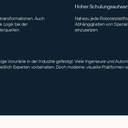
Hoher Schulungsaufwa
ntransformationen. Auch
Nahezu jede Roboterplattfo
e Logik bei der
Abhängigkeiten von Spezial
lerquellen.
einzusetzen.
e Vorurteile in der Industrie gefestigt. Viele Ingenieure und Auto
chließlich Experten vorbehalten. Doch moderne, visuelle Plattforme