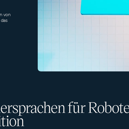
n von
 das
rsprachen für Robote
tion