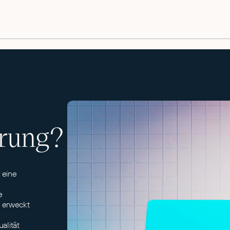
rung?
 eine
e
g erweckt
alität