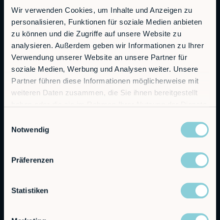
Wir verwenden Cookies, um Inhalte und Anzeigen zu
personalisieren, Funktionen für soziale Medien anbieten
RobCo GmbH
zu können und die Zugriffe auf unsere Website zu
Augustenstraße 12
analysieren. Außerdem geben wir Informationen zu Ihrer
80333 Munich
Verwendung unserer Website an unsere Partner für
soziale Medien, Werbung und Analysen weiter. Unsere
General Inquiries
Partner führen diese Informationen möglicherweise mit
info@robco.de
weiteren Daten zusammen, die Sie ihnen bereitgestellt
haben oder die sie im Rahmen Ihrer Nutzung der Dienste
Contact sales
gesammelt haben.
sales@robco.de
Einwilligungsauswahl
+49 89 94424076
Notwendig
Technical support
Präferenzen
support@robco.de
Statistiken
Solutions
Offerings