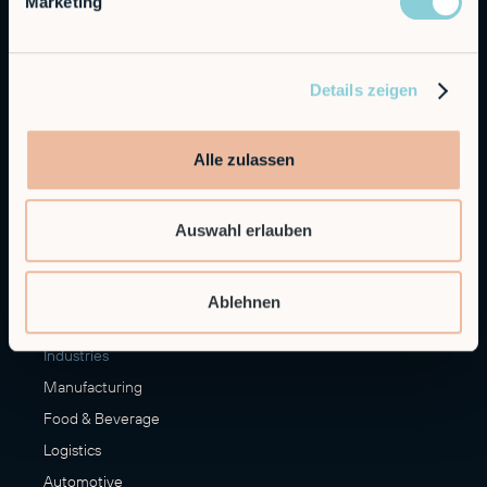
Marketing
Alfie
Embedded Robotics
Integrated Solutions
Details zeigen
Applications
Alle zulassen
Machine Loading & Unloading
Palletizing
Auswahl erlauben
Materials Handling
Finishing
More Applications
Ablehnen
Industries
Manufacturing
Food & Beverage
Logistics
Automotive