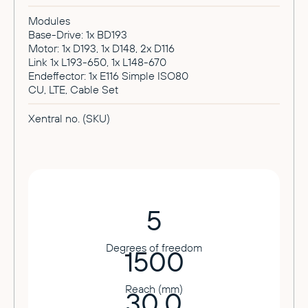
Modules
Base-Drive: 1x BD193
Motor: 1x D193, 1x D148, 2x D116
Link 1x L193-650, 1x L148-670
Endeffector: 1x E116 Simple ISO80
CU, LTE, Cable Set
Xentral no. (SKU)
5
Degrees of freedom
1500
Reach (mm)
30.0