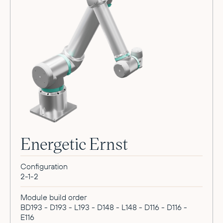
Energetic Ernst
Configuration
2-1-2
Module build order
BD193 - D193 - L193 - D148 - L148 - D116 - D116 -
E116