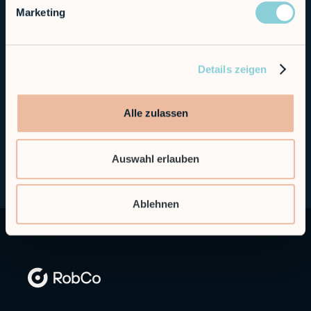
Marketing
Automation for Beginners
Details zeigen
Alle zulassen
Auswahl erlauben
Ablehnen