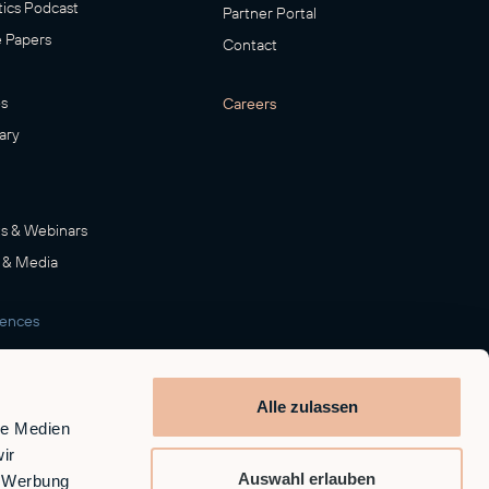
ics Podcast
Partner Portal
 Papers
Contact
s
Careers
ary
s & Webinars
 & Media
rences
room
Alle zulassen
le Medien
ir
Auswahl erlauben
, Werbung