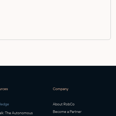
ure your free ticket now!
5
urces
Company
ledge
About RobCo
Become a Partner
lk: The Autonomous