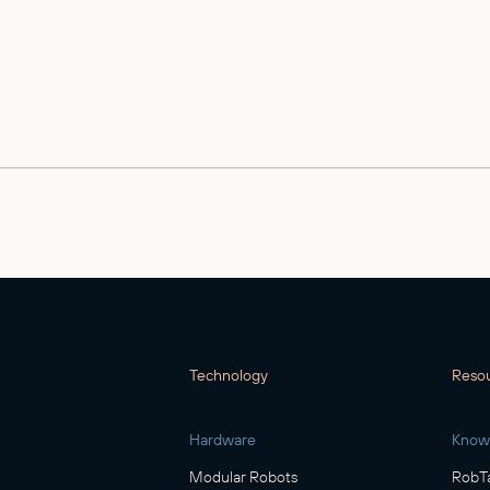
Your admission is on us – sec
24. - 26. September 202
Get your ticket now!
Technology
Reso
Hardware
Know
Modular Robots
RobTa