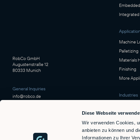
Embedded 
Integrated
Applicatio
Machine L
Palletizing
RobCo GmbH
Materials 
Augustenstraße 12
Finishing
80333 Munich
More Appli
General Inquiries
Industries
info@robco.de
Manufactu
Diese Webseite verwende
Contact sales
Food & Be
sales@robco.de
Wir verwenden Cookies, um
Logistics
+49 89 94424076
anbieten zu können und di
Automotiv
Informationen zu Ihrer Ve