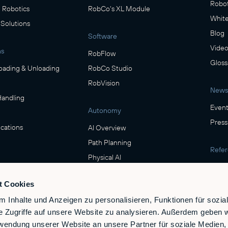
Robot
Robotics
RobCo's XL Module
White
 Solutions
Blog
Software
Video
ns
RobFlow
Gloss
oading & Unloading
RobCo Studio
RobVision
News
Handling
Event
Autonomy
Press
cations
AI Overview
Path Planning
Refe
Physical AI
Show
ring
t Cookies
Safety
verage
 Inhalte und Anzeigen zu personalisieren, Funktionen für sozia
Safety & Compliance
e Zugriffe auf unsere Website zu analysieren. Außerdem geben w
e
rwendung unserer Website an unsere Partner für soziale Medien