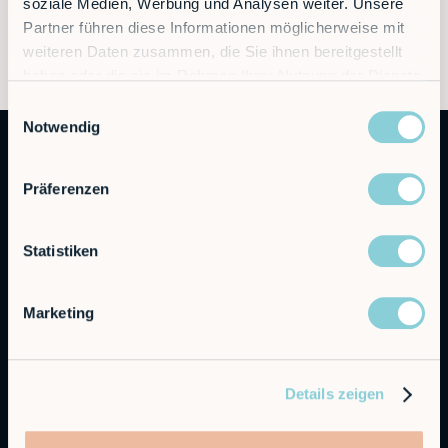
soziale Medien, Werbung und Analysen weiter. Unsere
Partner führen diese Informationen möglicherweise mit
weiteren Daten zusammen, die Sie ihnen bereitgestellt
haben oder die sie im Rahmen Ihrer Nutzung der Dienste
gesammelt haben.
Einwilligungsauswahl
Notwendig
Präferenzen
Statistiken
Autonomous Industrial Robotics
Marketing
RobCo Inc
404 W Powell Ln C401, Austin, TX 78753
Details zeigen
Contact sales